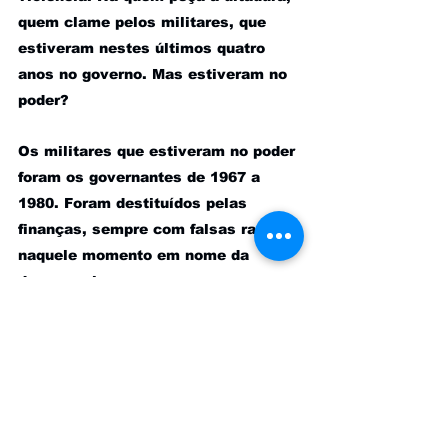
quem clame pelos militares, que 
estiveram nestes últimos quatro 
anos no governo. Mas estiveram no 
poder?
Os militares que estiveram no poder 
foram os governantes de 1967 a 
1980. Foram destituídos pelas 
finanças, sempre com falsas razões, 
naquele momento em nome da 
democracia.
Mas aqueles militares prosseguiram 
a Era Vargas, com desenvolvimento 
econômico e social, criando a 
previdência rural, impulsionando a 
ida da Petrobrás para o mar, com a 