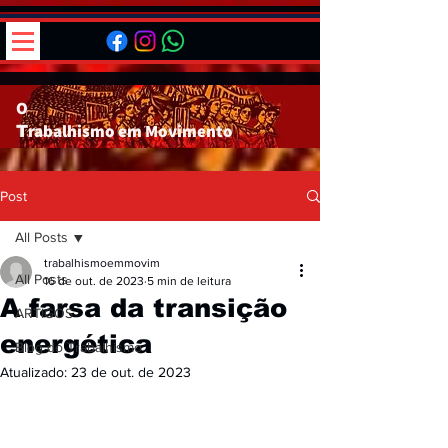
O
rabalhismo em
Movimento
T
Post
All Posts
trabalhismoemmovim
All Posts
16 de out. de 2023
5 min de leitura
A farsa da transição
ARTIGOS
energética
Blog do Trabalhismo
Atualizado:
23 de out. de 2023