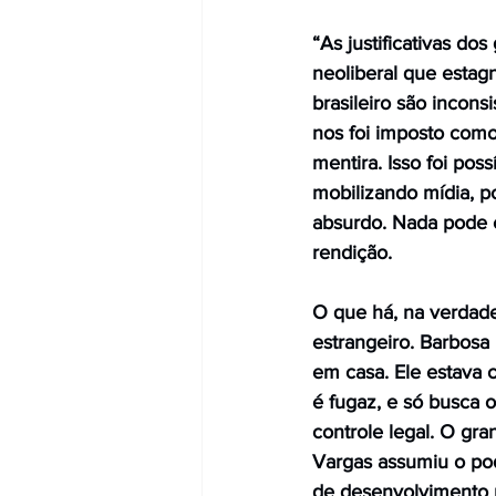
“As justificativas do
neoliberal que estag
brasileiro são incons
nos foi imposto como
mentira. Isso foi pos
mobilizando mídia, po
absurdo. Nada pode e
rendição.
O que há, na verdade
estrangeiro. Barbosa 
em casa. Ele estava c
é fugaz, e só busca o
controle legal. O gra
Vargas assumiu o po
de desenvolvimento p