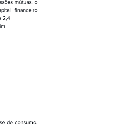
sões mútuas, o 
tal financeiro 
e 2,4
im 
se de consumo. 