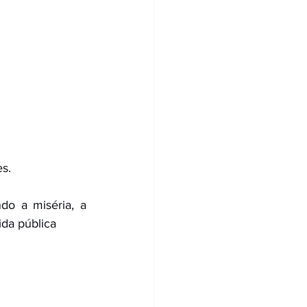
s. 
ida pública