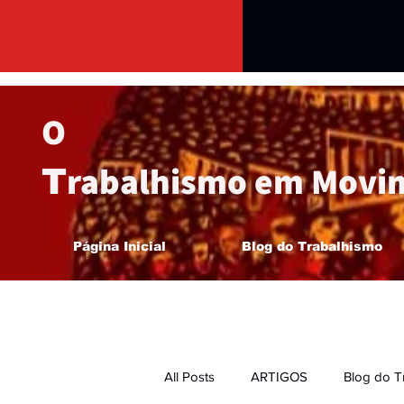
O
rabalhismo em
Movi
T
Página Inicial
Blog do Trabalhismo
All Posts
ARTIGOS
Blog do T