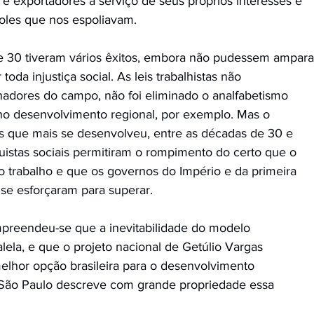
 e exportadores a serviço de seus próprios interesses e
oles que nos espoliavam. 
e 30 tiveram vários êxitos, embora não pudessem ampara
toda injustiça social. As leis trabalhistas não
hadores do campo, não foi eliminado o analfabetismo
no desenvolvimento regional, por exemplo. Mas o
aís que mais se desenvolveu, entre as décadas de 30 e
uistas sociais permitiram o rompimento do certo que o
o trabalho e que os governos do Império e da primeira
 se esforçaram para superar.
preendeu-se que a inevitabilidade do modelo
lela, e que o projeto nacional de Getúlio Vargas
lhor opção brasileira para o desenvolvimento
e São Paulo descreve com grande propriedade essa