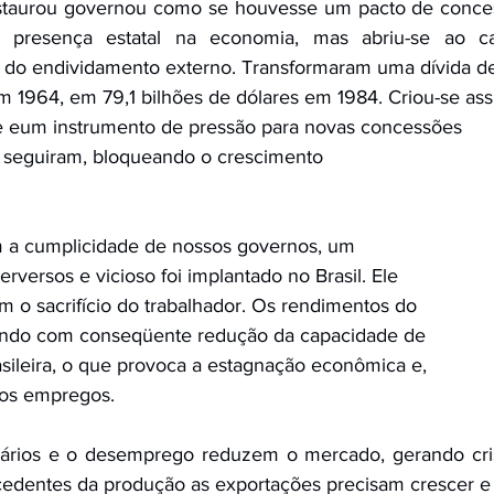
nstaurou governou como se houvesse um pacto de conces
 presença estatal na economia, mas abriu-se ao capi
és do endividamento externo. Transformaram uma dívida d
em 1964, em 79,1 bilhões de dólares em 1984. Criou-se ass
 e eum instrumento de pressão para novas concessões 
 seguiram, bloqueando o crescimento
m a cumplicidade de nossos governos, um
versos e vicioso foi implantado no Brasil. Ele
com o sacrifício do trabalhador. Os rendimentos do
indo com conseqüente redução da capacidade de
asileira, o que provoca a estagnação econômica e,
dos empregos. 
lários e o desemprego reduzem o mercado, gerando cri
cedentes da produção as exportações precisam crescer e