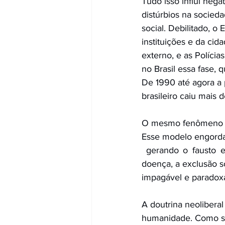
Tudo isso influi neg
distúrbios na socied
social. Debilitado, o
instituições e da cid
externo, e as Políci
no Brasil essa fase, 
De 1990 até agora a p
brasileiro caiu mais 
O mesmo fenômeno se
Esse modelo engorda 
 gerando o fausto e a soberba, e emagrece a renda do trabalho produzindo a miséria, a 
doença, a exclusão so
impagável e paradox
A doutrina neoliberal
humanidade. Como se 