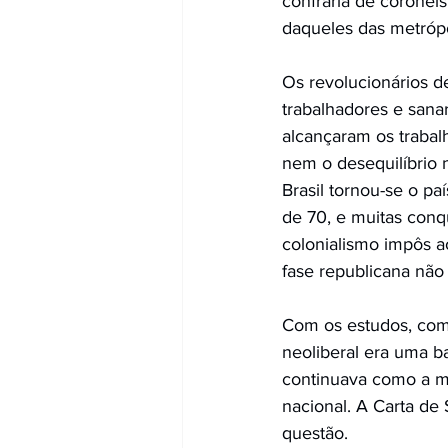
confraria de coronéis
daqueles das metróp
Os revolucionários d
trabalhadores e sanar 
alcançaram os trabal
nem o desequilíbrio 
Brasil tornou-se o p
de 70, e muitas conq
colonialismo impôs a
fase republicana não
Com os estudos, com
neoliberal era uma ba
continuava como a me
nacional. A Carta d
questão.