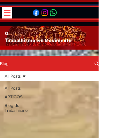
O
rabalhismo em
Movimento
T
Blog
All Posts
All Posts
ARTIGOS
Blog do
Trabalhismo