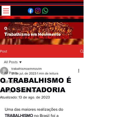
O
rabalhismo em
Movimento
T
Post
All Posts
trabalhismoemmovim
All Posts
31 de jul. de 2023
1 min de leitura
O TRABALHISMO É
ARTIGOS
APOSENTADORIA
Blog do Trabalhismo
Atualizado:
13 de ago. de 2023
Uma das maiores realizações do 
TRABALHISMO
 no Brasil foi a 