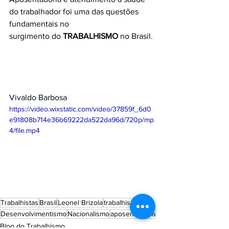
do trabalhador foi uma das questões 
fundamentais no
surgimento do 
TRABALHISMO
 no Brasil.
Vivaldo Barbosa
https://video.wixstatic.com/video/37859f_6d0
e91808b714e36b69222da522da96d/720p/mp
4/file.mp4
Trabalhistas
Brasil
Leonel Brizola
trabalhismo
Desenvolvimentismo
Nacionalismo
aposentadoria
Blog do Trabalhismo